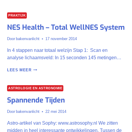
ENGELEN
PRAKTIJK
NES Health – Total WellNES System
Door
bakenvanlicht
17 november 2014
In 4 stappen naar totaal welzijn Stap 1: Scan en
analyse lichaamsveld: In 15 seconden 145 metingen…
NES
LEES MEER
HEALTH
–
TOTAL
ASTROLOGIE EN ASTRONOMIE
WELLNES
Spannende Tijden
SYSTEM
Door
bakenvanlicht
22 mei 2014
Astro-artikel van Sophy: www.astrosophy.nl We zitten
midden in heel interessante ontwikkelingen. Tussen de