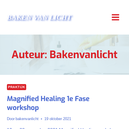
Doorgaan
naar
BAKEN VAN LICHT
inhoud
Auteur: Bakenvanlicht
PRAKTIJK
Magnified Healing 1e Fase
workshop
Door
bakenvanlicht
19 oktober 2021