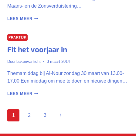
Maans- en de Zonsverduistering…
SPANNENDE
LEES MEER
TIJDEN
PRAKTIJK
Fit het voorjaar in
Door
bakenvanlicht
3 maart 2014
Themamiddag bij Al-Nour zondag 30 maart van 13.00-
17.00 Een middag om mee te doen en nieuwe dingen…
FIT
LEES MEER
HET
VOORJAAR
IN
Paginanavigatie
Volgende
1
2
3
pagina