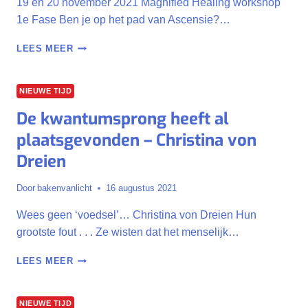
19 en 20 november 2021 Magnified Healing workshop
1e Fase Ben je op het pad van Ascensie?…
MAGNIFIED
LEES MEER
HEALING
1E
FASE
NIEUWE TIJD
WORKSHOP
De kwantumsprong heeft al
plaatsgevonden – Christina von
Dreien
Door
bakenvanlicht
16 augustus 2021
Wees geen ‘voedsel’… Christina von Dreien Hun
grootste fout . . . Ze wisten dat het menselijk…
DE
LEES MEER
KWANTUMSPRONG
HEEFT
AL
NIEUWE TIJD