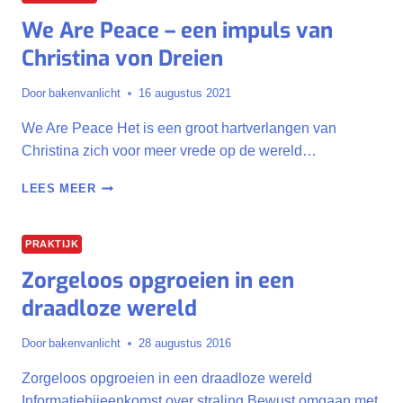
PLAATSGEVONDEN
We Are Peace – een impuls van
–
CHRISTINA
Christina von Dreien
VON
DREIEN
Door
bakenvanlicht
16 augustus 2021
We Are Peace Het is een groot hartverlangen van
Christina zich voor meer vrede op de wereld…
WE
LEES MEER
ARE
PEACE
–
PRAKTIJK
EEN
Zorgeloos opgroeien in een
IMPULS
VAN
draadloze wereld
CHRISTINA
VON
Door
bakenvanlicht
28 augustus 2016
DREIEN
Zorgeloos opgroeien in een draadloze wereld
Informatiebijeenkomst over straling Bewust omgaan met