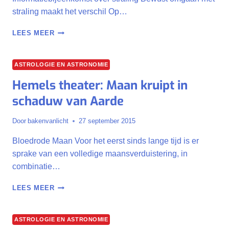
straling maakt het verschil Op…
ZORGELOOS
LEES MEER
OPGROEIEN
IN
EEN
ASTROLOGIE EN ASTRONOMIE
DRAADLOZE
Hemels theater: Maan kruipt in
WERELD
schaduw van Aarde
Door
bakenvanlicht
27 september 2015
Bloedrode Maan Voor het eerst sinds lange tijd is er
sprake van een volledige maansverduistering, in
combinatie…
HEMELS
LEES MEER
THEATER:
MAAN
KRUIPT
ASTROLOGIE EN ASTRONOMIE
IN