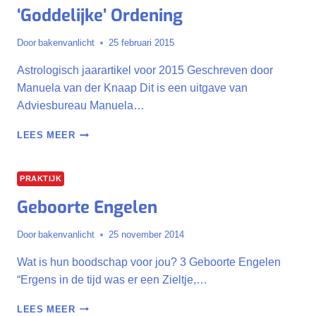
‘Goddelijke’ Ordening
SCHADUW
VAN
AARDE
Door
bakenvanlicht
25 februari 2015
Astrologisch jaarartikel voor 2015 Geschreven door
Manuela van der Knaap Dit is een uitgave van
Adviesbureau Manuela…
‘GODDELIJKE’
LEES MEER
ORDENING
PRAKTIJK
Geboorte Engelen
Door
bakenvanlicht
25 november 2014
Wat is hun boodschap voor jou? 3 Geboorte Engelen
“Ergens in de tijd was er een Zieltje,…
GEBOORTE
LEES MEER