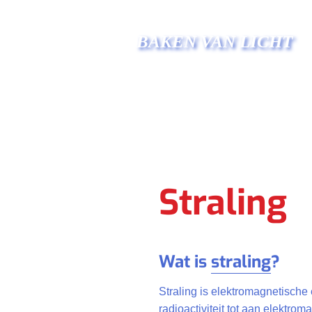
Doorgaan
naar
BAKEN VAN LICHT
inhoud
Straling
Wat is
straling
?
Straling is elektromagnetische 
radioactiviteit tot aan elektr