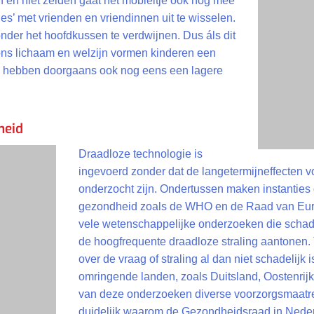
 en niet zelden gaat het mobieltje ook nog mee
es’ met vrienden en vriendinnen uit te wisselen.
nder het hoofdkussen te verdwijnen. Dus áls dit
p ons lichaam en welzijn vormen kinderen een
e hebben doorgaans ook nog eens een lagere
heid
Draadloze technologie is
ingevoerd zonder dat de langetermijneffecten
onderzocht zijn. Ondertussen maken instanties
gezondheid zoals de WHO en de Raad van Europ
vele wetenschappelijke onderzoeken die schad
de hoogfrequente draadloze straling aantonen.
over de vraag of straling al dan niet schadelijk 
omringende landen, zoals Duitsland, Oostenrijk,
van deze onderzoeken diverse voorzorgsmaatre
duidelijk waarom de Gezondheidsraad in Neder