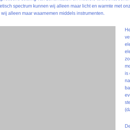
etisch spectrum kunnen wij alleen maar licht en warmte met on
n wij alleen maar waarnemen middels instrumenten.
He
ve
el
el
zo
mo
is
na
ba
ev
st
(d
De