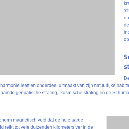
kr
‘s
on
de
in
op
S
s
De
monie leeft en onderdeel uitmaakt van zijn natuurlijke habitat,
aamde geopatische straling, kosmische straling en de Schuma
 enorm magnetisch veld dat de hele aarde
d reikt tot vele duizenden kilometers ver in de