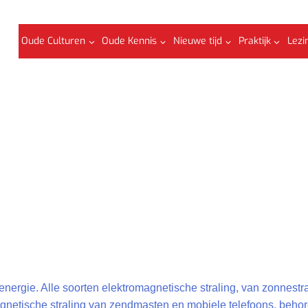
Oude Culturen
Oude Kennis
Nieuwe tijd
Praktijk
Lezi
energie. Alle soorten elektromagnetische straling, van zonnestra
omagnetische straling van zendmasten en mobiele telefoons, beho