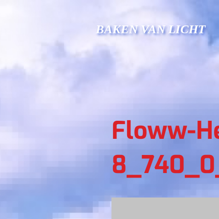
Doorgaan
naar
BAKEN VAN LICHT
inhoud
Floww-He
8_740_0