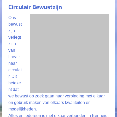
Circulair Bewustzijn
Ons
bewust
zijn
verlegt
zich
van
lineair
naar
circulai
r. Dit
beteke
nt dat
we bewust op zoek gaan naar verbinding met elkaar
en gebruik maken van elkaars kwaliteiten en
mogelijkheden.
Alles en iedereen is met elkaar verbonden in Eenheid.