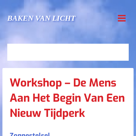
Doorgaan
naar
BAKEN VAN LICHT
inhoud
Workshop – De Mens
Aan Het Begin Van Een
Nieuw Tijdperk
Zonnestelsel