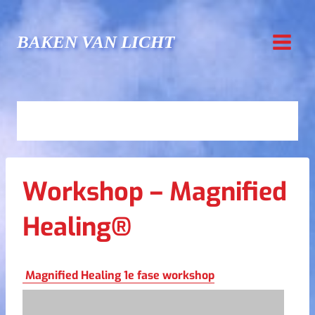
Doorgaan
naar
BAKEN VAN LICHT
inhoud
Workshop – Magnified
Healing®
Magnified Healing 1e fase workshop