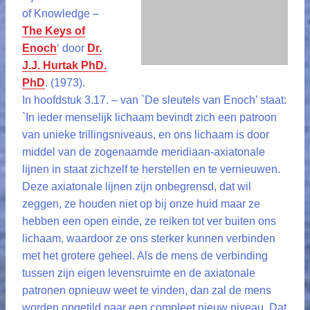
of Knowledge –
The Keys of
Enoch
‘ door
Dr.
J.J. Hurtak PhD.
PhD
. (1973).
In hoofdstuk 3.17. – van `De sleutels van Enoch’ staat:
`In ieder menselijk lichaam bevindt zich een patroon
van unieke trillingsniveaus, en ons lichaam is door
middel van de zogenaamde meridiaan-axiatonale
lijnen in staat zichzelf te herstellen en te vernieuwen.
Deze axiatonale lijnen zijn onbegrensd, dat wil
zeggen, ze houden niet op bij onze huid maar ze
hebben een open einde, ze reiken tot ver buiten ons
lichaam, waardoor ze ons sterker kunnen verbinden
met het grotere geheel. Als de mens de verbinding
tussen zijn eigen levensruimte en de axiatonale
patronen opnieuw weet te vinden, dan zal de mens
worden opgetild naar een compleet nieuw niveau. Dat