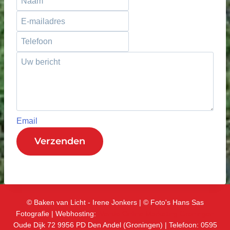
Email
Verzenden
© Baken van Licht - Irene Jonkers | © Foto's Hans Sas
Fotografie | Webhosting:
iVendo Online Marketing Groningen
Oude Dijk 72 9956 PD Den Andel (Groningen) | Telefoon: 0595