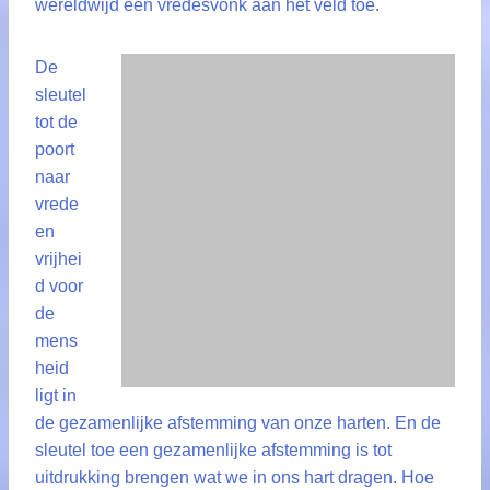
wereldwijd een vredesvonk aan het veld toe.
De
sleutel
tot de
poort
naar
vrede
en
vrijhei
d voor
de
mens
heid
ligt in
de gezamenlijke afstemming van onze harten. En de
sleutel toe een gezamenlijke afstemming is tot
uitdrukking brengen wat we in ons hart dragen. Hoe