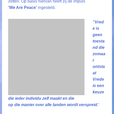
zetten. Op basis hiervan heeft zij de impuls
‘We Are Peace’
ingesteld.
“Vred
e is
geen
toesta
nd die
zomaa
r
ontsta
at
Vrede
is een
keuze
die ieder individu zelf maakt en die
op die manier over alle landen wordt verspreid.
‘