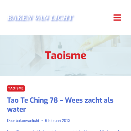
Doorgaan
naar
BAKEN VAN LICHT
inhoud
Taoisme
TAOISME
Tao Te Ching 78 – Wees zacht als
water
Door
bakenvanlicht
6 februari 2013