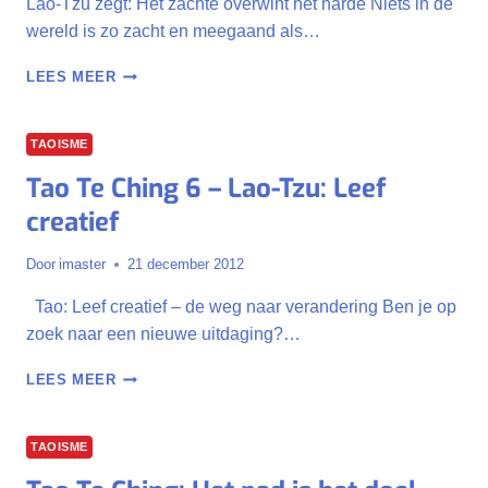
Lao-Tzu zegt: Het zachte overwint het harde Niets in de
wereld is zo zacht en meegaand als…
TAO
LEES MEER
TE
CHING
78
TAOISME
–
Tao Te Ching 6 – Lao-Tzu: Leef
WEES
ZACHT
creatief
ALS
WATER
Door
imaster
21 december 2012
Tao: Leef creatief – de weg naar verandering Ben je op
zoek naar een nieuwe uitdaging?…
TAO
LEES MEER
TE
CHING
6
TAOISME
–
LAO-