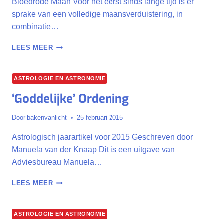
Bloedrode Maan Voor het eerst sinds lange tijd is er
sprake van een volledige maansverduistering, in
combinatie…
HEMELS
LEES MEER
THEATER:
MAAN
KRUIPT
ASTROLOGIE EN ASTRONOMIE
IN
‘Goddelijke’ Ordening
SCHADUW
VAN
AARDE
Door
bakenvanlicht
25 februari 2015
Astrologisch jaarartikel voor 2015 Geschreven door
Manuela van der Knaap Dit is een uitgave van
Adviesbureau Manuela…
‘GODDELIJKE’
LEES MEER
ORDENING
ASTROLOGIE EN ASTRONOMIE