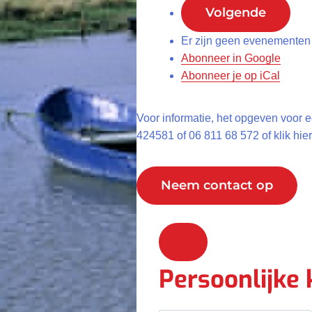
Volgende
Er zijn geen evenementen
Abonneer in
Google
Abonneer je op
iCal
Voor informatie, het opgeven voor e
424581 of 06 811 68 572 of klik hi
Neem contact op
Persoonlijke