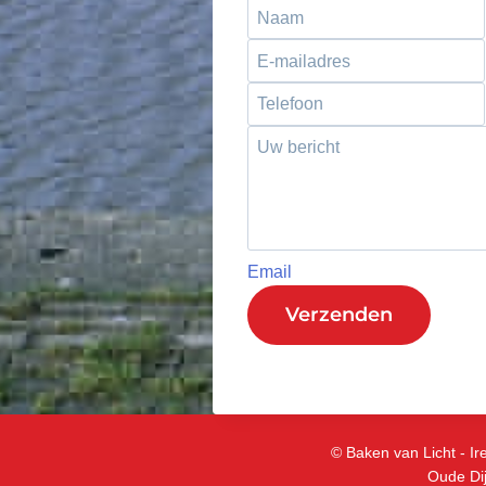
Email
Verzenden
© Baken van Licht - I
Oude Dij