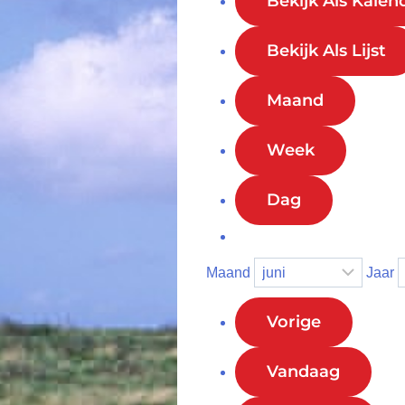
Bekijk Als Kalen
Bekijk Als Lijst
Maand
Week
Dag
Maand
Jaar
Vorige
Vandaag