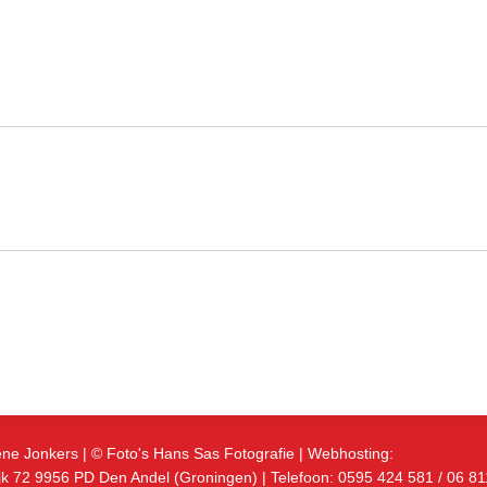
rene Jonkers | © Foto's Hans Sas Fotografie | Webhosting:
iVendo Onlin
k 72 9956 PD Den Andel (Groningen) | Telefoon: 0595 424 581 / 06 8